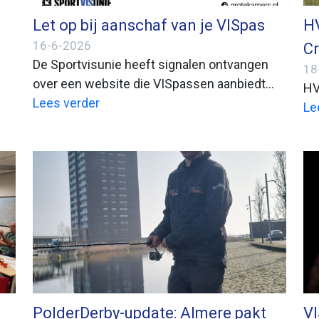
Let op bij aanschaf van je VISpas
HV
16-6-2026
C
De Sportvisunie heeft signalen ontvangen
18
over een website die VISpassen aanbiedt
HV
waarmee je in heel Nederland zou kunnen
Lees verder
Le
vissen. Deze website is niet verbonden aan
de Sportvisunie en is niet bevoegd om
geldige VISpassen uit te geven.
PolderDerby-update: Almere pakt
VI