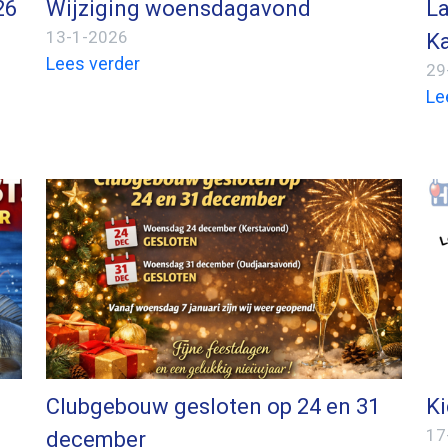
26
Wijziging woensdagavond
La
13-1-2026
Ka
Lees verder
29
Le
Clubgebouw gesloten op 24 en 31
Ki
17
december