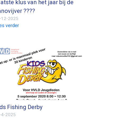
atste klus van het jaar bij de
novijver ????
-12-2025
es verder
ds Fishing Derby
-4-2025