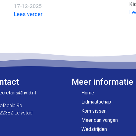
Ki
17-12-2025
Le
Lees verder
ntact
Meer informatie
ecretaris@hvld.nl
Home
Lidmaatschap
ofschip 9b
Kom vissen
223EZ Lelystad
Meer dan vangen
Wedstrijden