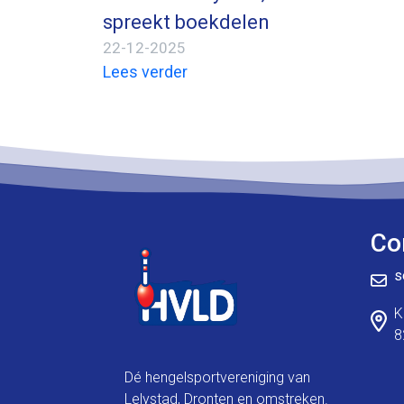
spreekt boekdelen
22-12-2025
Lees verder
Co
s
K
8
Dé hengelsportvereniging van
Lelystad, Dronten en omstreken.