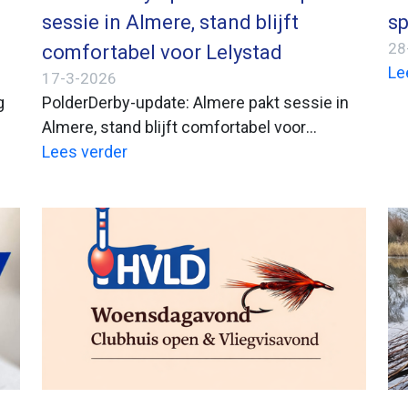
sessie in Almere, stand blijft
sp
28
comfortabel voor Lelystad
Le
17-3-2026
g
PolderDerby-update: Almere pakt sessie in
Almere, stand blijft comfortabel voor
Lelystad
Lees verder