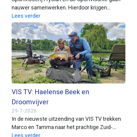
nauwer samenwerken. Hierdoor krijgen
sportvissers met de Fiskfergunning of VISpas
Lees verder
toegang tot een aantal nieuwe wateren. Beide
organisaties willen sportvissers en
aangesloten hengelsportverenigingen
daarmee beter van dienst zijn.
VIS TV: Haelense Beek en
Droomvijver
29-7-2026
In de nieuwste uitzending van VIS TV trekken
Marco en Tamma naar het prachtige Zuid-
Limburg. Daar beleven ze een zeer gevarieerde
Lees verder