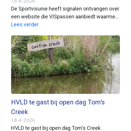
16-6-2026
De Sportvisunie heeft signalen ontvangen over
een website die VISpassen aanbiedt waarmee
je in heel Nederland zou kunnen vissen. Deze
Lees verder
website is niet verbonden aan de Sportvisunie
en is niet bevoegd om geldige VISpassen uit te
geven.
HVLD te gast bij open dag Tom's
Creek
18-4-2026
HVLD te gast bij open dag Tom's Creek